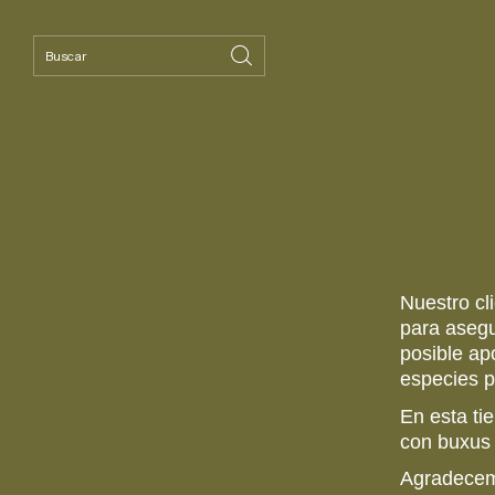
Nuestro cl
para asegu
posible apo
especies p
En esta ti
con buxus 
Agradecem