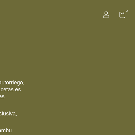
0
autorriego,
acetas es
as
clusiva,
Bambu